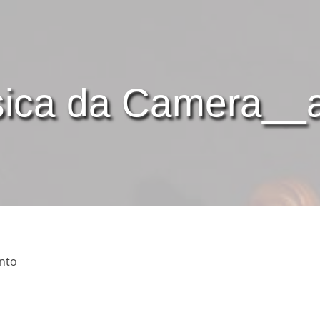
sica da Camera__a
nto