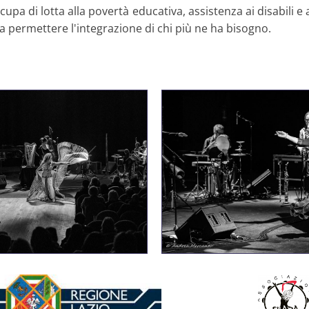
ccupa di lotta alla povertà educativa, assistenza ai disabili e
 permettere l'integrazione di chi più ne ha bisogno.