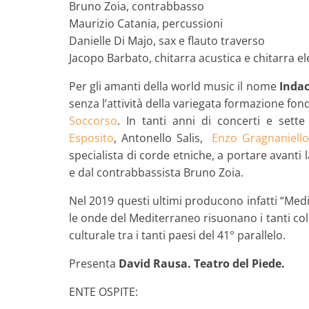
Bruno Zoia, contrabbasso
Maurizio Catania, percussioni
Danielle Di Majo, sax e flauto traverso
Jacopo Barbato, chitarra acustica e chitarra el
Per gli amanti della world music il nome
Inda
senza l’attività della variegata formazione fonda
Soccorso
. In tanti anni di concerti e sett
Esposito
, Antonello Salis,
Enzo Gragnaniello
specialista di corde etniche, a portare avanti
e dal contrabbassista Bruno Zoia.
Nel 2019 questi ultimi producono infatti “Medi
le onde del Mediterraneo risuonano i tanti color
culturale tra i tanti paesi del 41° parallelo.
Presenta
David Rausa. Teatro del Piede.
ENTE OSPITE: