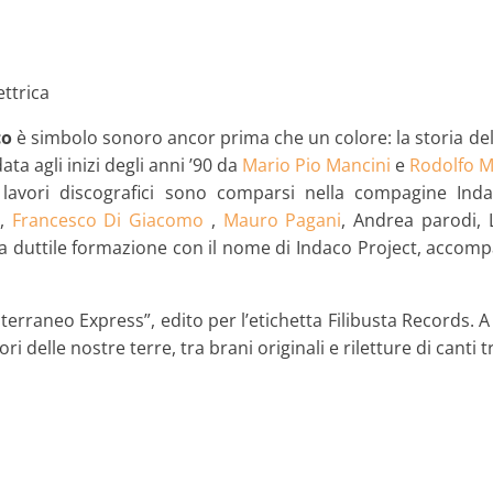
ettrica
co
è simbolo sonoro ancor prima che un colore: la storia del
ta agli inizi degli anni ’90 da
Mario Pio Mancini
e
Rodolfo M
e lavori discografici sono comparsi nella compagine Indac
,
Francesco Di Giacomo
,
Mauro Pagani
, Andrea parodi, 
 la duttile formazione con il nome di Indaco Project, accompa
terraneo Express”, edito per l’etichetta Filibusta Records. A
i delle nostre terre, tra brani originali e riletture di canti t